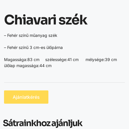
Chiavari szék
– Fehér színű műanyag szék
– Fehér színű 3 cm-es ülőpárna
Magassága:83 cm szélessége:41 cm mélysége:39 cm
ülőlap magassága:44 cm
Ajánlatkérés
Sátrainkhoz ajánljuk