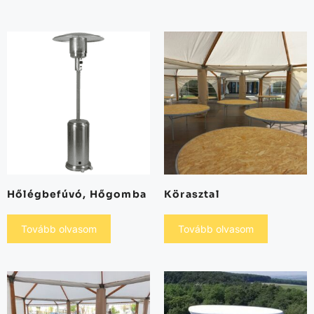
Hőlégbefúvó, Hőgomba
Körasztal
Tovább olvasom
Tovább olvasom