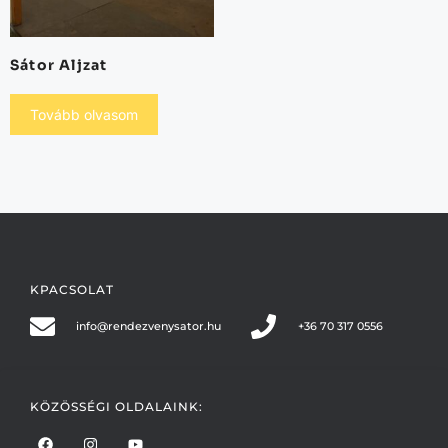
Sátor Aljzat
Tovább olvasom
KPACSOLAT
info@rendezvenysator.hu
+36 70 317 0556
KÖZÖSSÉGI OLDALAINK: